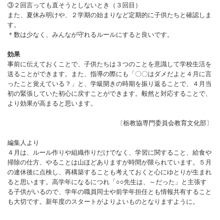
③２回言っても直そうとしないとき（３回目）
また、夏休み明けや、２学期の始まりなど定期的に子供たちと確認しま
す。
＊数は少なく、みんなが守れるルールにすると良いです。
効果
事前に伝えておくことで、子供たちは３つのことを意識して学校生活を
送ることができます。また、指導の際にも「〇〇はダメだよと４月に言
ったこと覚えている？」と、学級開きの時期を振り返ることで、４月当
初の緊張していた初心に戻すことができます。毅然と対応することで、
より効果が高まると思います。
〔栃教協専門委員会教育文化部〕
編集人より
４月は、ルール作りや組織作りだけでなく、学習に関すること、給食や
掃除の仕方、やることは山ほどありますが時間が限られています。５月
の連休後に点検し、再構築することも考えておくと心にゆとりが生まれ
ると思います。高学年になるにつれ「○○先生は、～だった」と主張す
る子供がいるので、学年の職員同士や前学年担任とも情報共有すること
も大切です。新年度のスタートがよりよいものとなりますように。