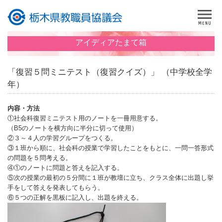
アイディアたまて箱
「復習５問ミニテスト（復習クイズ）」 （中学校全学
年）
内容・方法
①社会科復習ミニテスト用のノートを一冊用意する。
（B5のノートを横方向に半分に切って使用）
②３～４人の学習グループをつくる。
③１班から順に、社会科の授業で学習したことをもとに、一問一答形式
の問題を５問考える。
④①のノートに問題と答えを記入する。
⑤次の授業の最初の５分間に１班が教壇に立ち、クラス全体に出題し挙
手をして答えを発表してもらう。
⑥５つの正解を黒板に記入し、出題を終える。