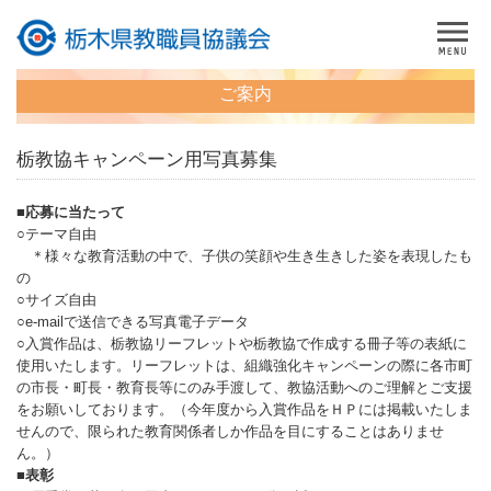
ご案内
栃教協キャンペーン用写真募集
■応募に当たって
○テーマ自由
＊様々な教育活動の中で、子供の笑顔や生き生きした姿を表現したも
の
○サイズ自由
○e-mailで送信できる写真電子データ
○入賞作品は、栃教協リーフレットや栃教協で作成する冊子等の表紙に
使用いたします。リーフレットは、組織強化キャンペーンの際に各市町
の市長・町長・教育長等にのみ手渡して、教協活動へのご理解とご支援
をお願いしております。（今年度から入賞作品をＨＰには掲載いたしま
せんので、限られた教育関係者しか作品を目にすることはありませ
ん。）
■表彰