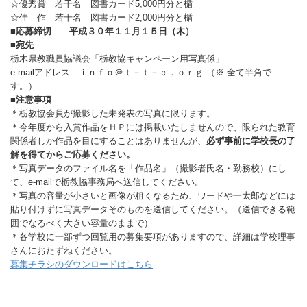
☆優秀賞 若干名 図書カード5,000円分と楯
☆佳 作 若干名 図書カード2,000円分と楯
■応募締切 平成３０年１１月１５日（木）
■宛先
栃木県教職員協議会「栃教協キャンペーン用写真係」
e-mailアドレス ｉｎｆｏ＠ｔ－ｔ－ｃ．ｏｒｇ （※ 全て半角で
す。）
■注意事項
＊栃教協会員が撮影した未発表の写真に限ります。
＊今年度から入賞作品をＨＰには掲載いたしませんので、限られた教育
関係者しか作品を目にすることはありませんが、
必ず事前に学校長の了
解を得てからご応募ください。
＊写真データのファイル名を「作品名」（撮影者氏名・勤務校）にし
て、e-mailで栃教協事務局へ送信してください。
＊写真の容量が小さいと画像が粗くなるため、ワードや一太郎などには
貼り付けずに写真データそのものを送信してください。（送信できる範
囲でなるべく大きい容量のままで）
＊各学校に一部ずつ回覧用の募集要項がありますので、詳細は学校理事
さんにおたずねください。
募集チラシのダウンロードはこちら