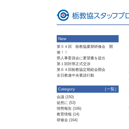
New
第５４回 栃教協夏期研修会 開
催！！
県人事委員会に要望書を提出
第１回対県正式交渉
第６４回栃教協定期総会開会
全日教連中央要請行動
Category
［一覧］
会議
(150)
徒然に
(53)
情勢報告
(106)
教育情報
(14)
研修会
(164)