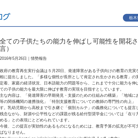
栃木
全ての子供たちの能力を伸ばし可能性を開花
言）
2016年5月26日｜
情勢報告
政府の教育再生実行会議は５月20日、発達障害がある子供向けの教育の充実
相に提出しました。「多様な個性が長所として肯定され生かされる教育」の
定着、家庭の経済状況、日本語能力の問題等から、これまで十分に能力を伸
ての子供の能力を最大限に伸ばす教育の実現を目指すとしています。
主な内容は、「発達障害の早期発見・支援のための仕組みの構築」「地域に
等の関係機関の連携強化」「特別支援教育についての教師の専門性の向上」
す。乳幼児期から高校まで引き継ぐ「個別カルテ」の義務化についても提言
残念ながら、財源や公平性などの課題が残る給付型奨学金については「在り
める」との表現にとどめられています。
今後、この提言が実効性のあるものになるためには、教育予算の拡充が不可
ばなりません。