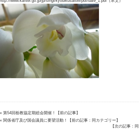
http://www.kantei.go.jp/jp/singi/kyouikusaisei/pdf/dai9_1.pdf
（本文）
« 第54回栃教協定期総会開催！【前の記事】
« 関係省庁及び国会議員に要望活動！【前の記事：同カテゴリー】
【次の記事：同