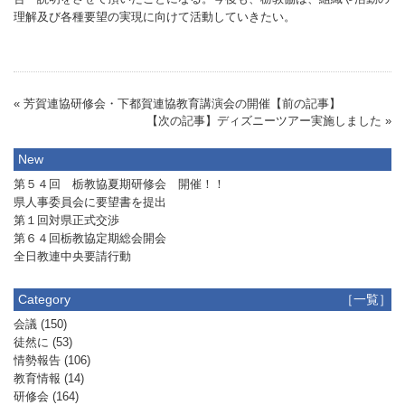
理解及び各種要望の実現に向けて活動していきたい。
« 芳賀連協研修会・下都賀連協教育講演会の開催【前の記事】
【次の記事】ディズニーツアー実施しました »
New
第５４回 栃教協夏期研修会 開催！！
県人事委員会に要望書を提出
第１回対県正式交渉
第６４回栃教協定期総会開会
全日教連中央要請行動
Category
［一覧］
会議
(150)
徒然に
(53)
情勢報告
(106)
教育情報
(14)
研修会
(164)