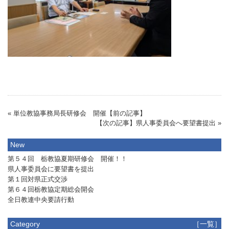
« 単位教協事務局長研修会 開催【前の記事】
【次の記事】県人事委員会へ要望書提出 »
New
第５４回 栃教協夏期研修会 開催！！
県人事委員会に要望書を提出
第１回対県正式交渉
第６４回栃教協定期総会開会
全日教連中央要請行動
Category
［一覧］