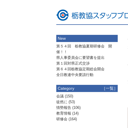
New
第５４回 栃教協夏期研修会 開
催！！
県人事委員会に要望書を提出
第１回対県正式交渉
第６４回栃教協定期総会開会
全日教連中央要請行動
Category
［一覧］
会議
(150)
徒然に
(53)
情勢報告
(106)
教育情報
(14)
研修会
(164)