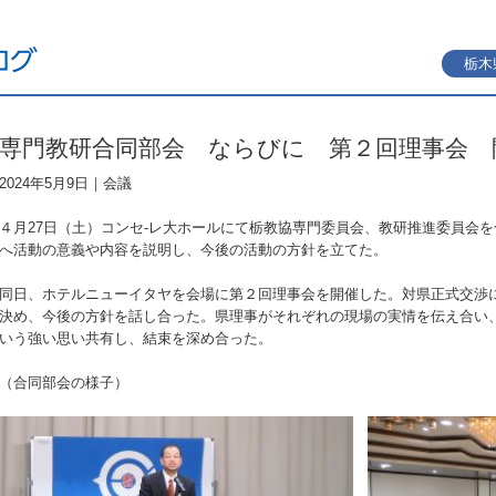
栃木
専門教研合同部会 ならびに 第２回理事会 
2024年5月9日｜
会議
４月27日（土）コンセ-レ大ホールにて栃教協専門委員会、教研推進委員会
へ活動の意義や内容を説明し、今後の活動の方針を立てた。
同日、ホテルニューイタヤを会場に第２回理事会を開催した。対県正式交渉
決め、今後の方針を話し合った。県理事がそれぞれの現場の実情を伝え合い
いう強い思い共有し、結束を深め合った。
（合同部会の様子）