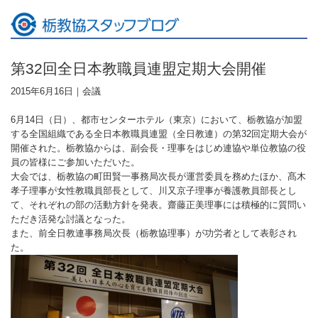
第32回全日本教職員連盟定期大会開催
2015年6月16日｜
会議
6月14日（日）、都市センターホテル（東京）において、栃教協が加盟
する全国組織である全日本教職員連盟（全日教連）の第32回定期大会が
開催された。栃教協からは、副会長・理事をはじめ連協や単位教協の役
員の皆様にご参加いただいた。
大会では、栃教協の町田賢一事務局次長が運営委員を務めたほか、髙木
孝子理事が女性教職員部長として、川又京子理事が養護教員部長とし
て、それぞれの部の活動方針を発表。齋藤正美理事には積極的に質問い
ただき活発な討議となった。
また、前全日教連事務局次長（栃教協理事）が功労者として表彰され
た。