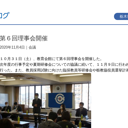
栃木
第６回理事会開催
2020年11月4日｜
会議
１０月３１日（土）、教育会館にて第６回理事会を開催した。
次年度の行事予定や夏期研修会についての協議に続いて、１１月９日に行わ
行った。また、教員採用試験に向けた臨採教員等研修会や栃教協役員選挙計