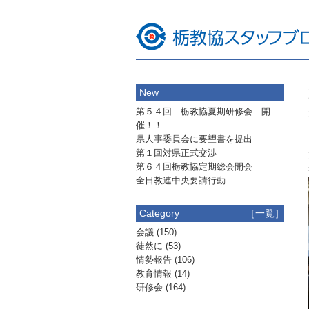
New
第５４回 栃教協夏期研修会 開
催！！
県人事委員会に要望書を提出
第１回対県正式交渉
第６４回栃教協定期総会開会
全日教連中央要請行動
Category
［一覧］
会議
(150)
徒然に
(53)
情勢報告
(106)
教育情報
(14)
研修会
(164)