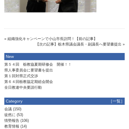
« 組織強化キャンペーンで小山市長訪問！【前の記事】
【次の記事】栃木県議会議長・副議長へ要望書提出 »
New
第５４回 栃教協夏期研修会 開催！！
県人事委員会に要望書を提出
第１回対県正式交渉
第６４回栃教協定期総会開会
全日教連中央要請行動
Category
［一覧］
会議
(150)
徒然に
(53)
情勢報告
(106)
教育情報
(14)