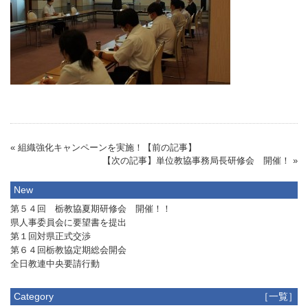
« 組織強化キャンペーンを実施！【前の記事】
【次の記事】単位教協事務局長研修会 開催！ »
New
第５４回 栃教協夏期研修会 開催！！
県人事委員会に要望書を提出
第１回対県正式交渉
第６４回栃教協定期総会開会
全日教連中央要請行動
Category
［一覧］