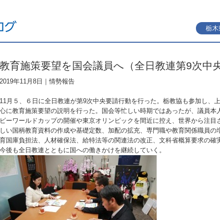
栃木
教育施策要望を国会議員へ（全日教連第9次
2019年11月8日｜
情勢報告
11月５、６日に全日教連が第9次中央要請行動を行った。栃教協も参加し、
心に教育施策要望の説明を行った。国会等忙しい時期ではあったが、議員本
ビーワールドカップの開催や東京オリンピックを間近に控え、世界から注目
しい国柄教育資料の作成や基礎定数、加配の拡充、専門職や教育関係職員の
育国庫負担法、人材確保法、給特法等の関連法の改正、文科省概算要求の確
今後も全日教連とともに国への働きかけを継続していく。