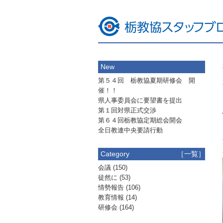
New
第５４回 栃教協夏期研修会 開
催！！
県人事委員会に要望書を提出
第１回対県正式交渉
第６４回栃教協定期総会開会
全日教連中央要請行動
Category
［一覧］
会議
(150)
徒然に
(53)
情勢報告
(106)
教育情報
(14)
研修会
(164)