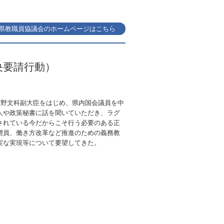
県教職員協議会のホームページはこちら
中央要請行動）
上野文科副大臣をはじめ、県内国会議員を中
人や政策秘書に話を聞いていただき、ラグ
されている今だからこそ行う必要のある正
増員、働き方改革など推進のための義務教
実な実現等について要望してきた。