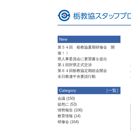
New
第５４回 栃教協夏期研修会 開
催！！
県人事委員会に要望書を提出
第１回対県正式交渉
第６４回栃教協定期総会開会
全日教連中央要請行動
Category
［一覧］
会議
(150)
徒然に
(53)
情勢報告
(106)
教育情報
(14)
研修会
(164)