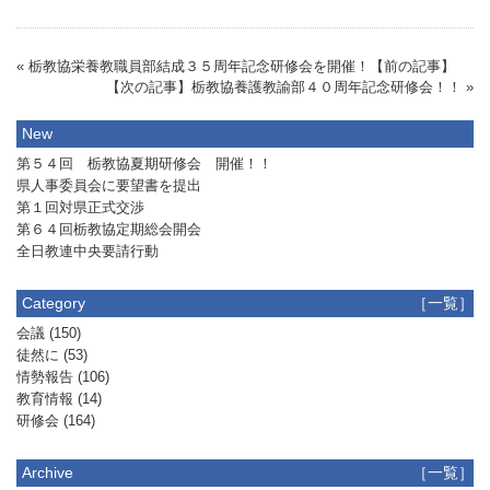
« 栃教協栄養教職員部結成３５周年記念研修会を開催！【前の記事】
【次の記事】栃教協養護教諭部４０周年記念研修会！！ »
New
第５４回 栃教協夏期研修会 開催！！
県人事委員会に要望書を提出
第１回対県正式交渉
第６４回栃教協定期総会開会
全日教連中央要請行動
Category
［一覧］
会議
(150)
徒然に
(53)
情勢報告
(106)
教育情報
(14)
研修会
(164)
Archive
［一覧］