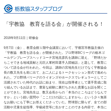
「宇教協 教育を語る会」が開催される！
2018年9月11日｜
研修会
9月7日（金）、教育会館１階中会議室において、宇都宮市教協主催の
「宇教協 教育を語る会」が開催された。プロ野球BCリーグの栃木ゴ
ールデンブレーブスヘッドコーチ宮地克彦氏を講師に迎え、「野球だか
らこそできる地域貢献と元巨人軍村田選手入団秘話」と題して、教育に
ついて語る会が行われた。今回は、講師の宮地先生だけでなく宇教協会
長の数又先生も前に出て、お二人によるトークセッション形式で進めら
れた。プロ野球パリーグのライオンズやホークスでレギュラーとしてご
活躍されていた時代のお話に始まり、現在は指導者として選手育成に取
り組んでいるお話まで、豊富な経験に裏打ちされた貴重なお話を聞くこ
とができた。宮地先生は、数又会長からの「本当のところはどうなんで
すか」という鋭い質問や「ここだけの話にしますから」という少々無茶
なお願いにも丁寧にお答えくださっていた。野球部に限らず、全ての部
活動や児童生徒指導、学級経営等に生かすことのできる内容で、本当に