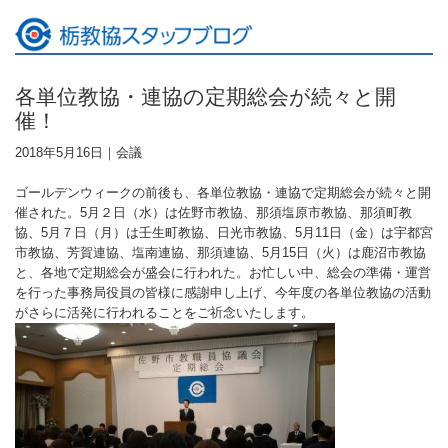
各単位教協・連協の定期総会が続々と開
催！
2018年5月16日｜
会議
ゴールデンウィークの前後も、各単位教協・連協で定期総会が続々と開
催された。5月２日（水）は佐野市教協、那須塩原市教協、那須町教
協、5月７日（月）は壬生町教協、日光市教協、5月11日（金）は宇都宮
市教協、芳賀連協、塩南連協、那須連協、5月15日（火）は鹿沼市教協
と、各地で定期総会が盛会に行われた。お忙しい中、総会の準備・運営
を行った事務局役員の皆様に感謝申し上げ、今年度の各単位教協の活動
がさらに活発に行われることをご祈念いたします。