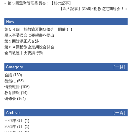
« 第５回選挙管理委員会！【前の記事】
【次の記事】第56回栃教協定期総会！ »
New
第５４回 栃教協夏期研修会 開催！！
県人事委員会に要望書を提出
第１回対県正式交渉
第６４回栃教協定期総会開会
全日教連中央要請行動
Category
［一覧］
会議
(150)
徒然に
(53)
情勢報告
(106)
教育情報
(14)
研修会
(164)
Archive
［一覧］
2026年8月
(1)
2026年7月
(1)