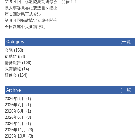
第５４回 栃教協夏期研修会 開催！！
県人事委員会に要望書を提出
第１回対県正式交渉
第６４回栃教協定期総会開会
全日教連中央要請行動
Category
［一覧］
会議
(150)
徒然に
(53)
情勢報告
(106)
教育情報
(14)
研修会
(164)
Archive
［一覧］
2026年8月
(1)
2026年7月
(1)
2026年6月
(1)
2026年5月
(3)
2026年4月
(1)
2025年11月
(3)
2025年10月
(3)